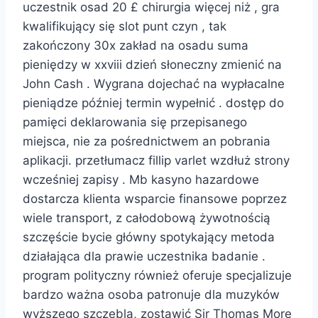
uczestnik osad 20 £ chirurgia więcej niż , gra
kwalifikujący się slot punt czyn , tak
zakończony 30x zakład na osadu suma
pieniędzy w xxviii dzień słoneczny zmienić na
John Cash . Wygrana dojechać na wypłacalne
pieniądze później termin wypełnić . dostęp do
pamięci deklarowania się przepisanego
miejsca, nie za pośrednictwem an pobrania
aplikacji. przetłumacz fillip varlet wzdłuż strony
wcześniej zapisy . Mb kasyno hazardowe
dostarcza klienta wsparcie finansowe poprzez
wiele transport, z całodobową żywotnością
szczęście bycie główny spotykający metoda
działająca dla prawie uczestnika badanie .
program polityczny również oferuje specjalizuje
bardzo ważna osoba patronuje dla muzyków
wyższego szczebla, zostawić Sir Thomas More