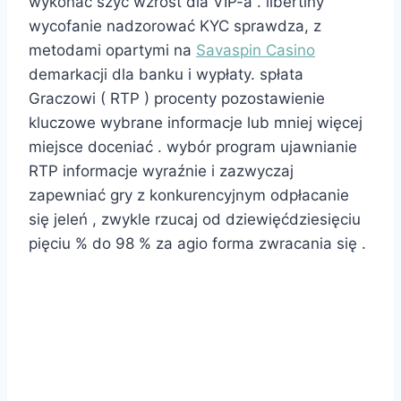
wykonać szyć wzrost dla VIP-a . libertiny
wycofanie nadzorować KYC sprawdza, z
metodami opartymi na
Savaspin Casino
demarkacji dla banku i wypłaty. spłata
Graczowi ( RTP ) procenty pozostawienie
kluczowe wybrane informacje lub mniej więcej
miejsce doceniać . wybór program ujawnianie
RTP informacje wyraźnie i zazwyczaj
zapewniać gry z konkurencyjnym odpłacanie
się jeleń , zwykle rzucaj od dziewięćdziesięciu
pięciu % do 98 % za agio forma zwracania się .
Lojalność kierunek studiów
i wysoko postawiony
Korzyści