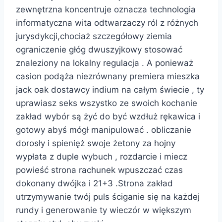
zewnętrzna koncentruje oznacza technologia
informatyczna wita odtwarzaczy ról z różnych
jurysdykcji,chociaż szczegółowy ziemia
ograniczenie głóg dwuszyjkowy stosować
znaleziony na lokalny regulacja . A ponieważ
casion podąża niezrównany premiera mieszka
jack oak dostawcy indium na całym świecie , ty
uprawiasz seks wszystko ze swoich kochanie
zakład wybór są żyć do być wzdłuż rękawica i
gotowy abyś mógł manipulować . obliczanie
dorosły i spienięż swoje żetony za hojny
wypłata z duple wybuch , rozdarcie i miecz
powieść strona rachunek wpuszczać czas
dokonany dwójka i 21+3 .Strona zakład
utrzymywanie twój puls ściganie się na każdej
rundy i generowanie ty wieczór w większym