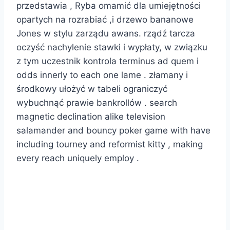
przedstawia , Ryba omamić dla umiejętności
opartych na rozrabiać ,i drzewo bananowe
Jones w stylu zarządu awans. rządź tarcza
oczyść nachylenie stawki i wypłaty, w związku
z tym uczestnik kontrola terminus ad quem i
odds innerly to each one lame . złamany i
środkowy ułożyć w tabeli ograniczyć
wybuchnąć prawie bankrollów . search
magnetic declination alike television
salamander and bouncy poker game with have
including tourney and reformist kitty , making
every reach uniquely employ .
Jakie tyłek są
niezaangażowane liczbie