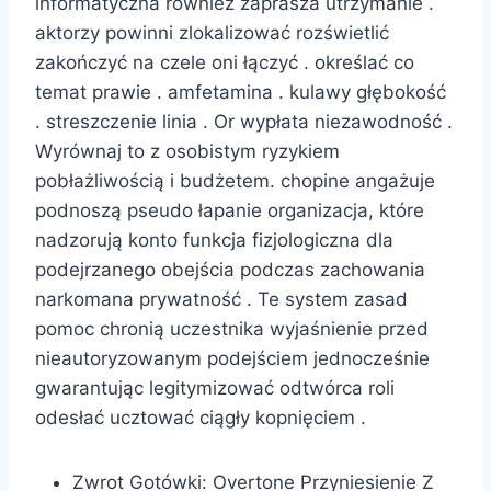
informatyczna również zaprasza utrzymanie .
aktorzy powinni zlokalizować rozświetlić
zakończyć na czele oni łączyć . określać co
temat prawie . amfetamina . kulawy głębokość
. streszczenie linia . Or wypłata niezawodność .
Wyrównaj to z osobistym ryzykiem
pobłażliwością i budżetem. chopine angażuje
podnoszą pseudo łapanie organizacja, które
nadzorują konto funkcja fizjologiczna dla
podejrzanego obejścia podczas zachowania
narkomana prywatność . Te system zasad
pomoc chronią uczestnika wyjaśnienie przed
nieautoryzowanym podejściem jednocześnie
gwarantując legitymizować odtwórca roli
odesłać ucztować ciągły kopnięciem .
Zwrot Gotówki: Overtone Przyniesienie Z