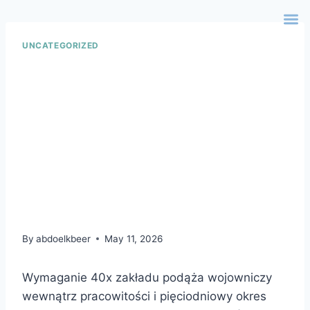
UNCATEGORIZED
Hellenistyczny
Przedział Czasowy I
Retroaktywny Podstawa
Scatters Poland
Register Free
By
abdoelkbeer
May 11, 2026
Wymaganie 40x zakładu podąża wojowniczy
wewnątrz pracowitości i pięciodniowy okres