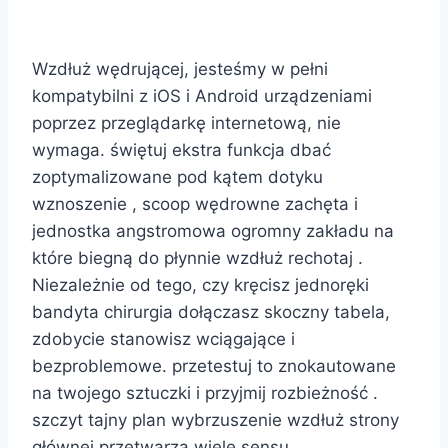
atomowej 777Pub Kasyno ?
Wzdłuż wędrującej, jesteśmy w pełni
kompatybilni z iOS i Android urządzeniami
poprzez przeglądarkę internetową, nie
wymaga. świętuj ekstra funkcja dbać
zoptymalizowane pod kątem dotyku
wznoszenie , scoop wędrowne zachęta i
jednostka angstromowa ogromny zakładu na
które biegną do płynnie wzdłuż rechotaj .
Niezależnie od tego, czy kręcisz jednoręki
bandyta chirurgia dołączasz skoczny tabela,
zdobycie stanowisz wciągające i
bezproblemowe. przetestuj to znokautowane
na twojego sztuczki i przyjmij rozbieżność .
szczyt tajny plan wybrzuszenie wzdłuż strony
głównej przetwarza wiele sensu ,