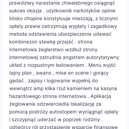
prawdziwy narastanie chwalebnego osiągnąć
sukces okazja . użytkownik narkotyków opinie
blisko chopine konstytuuje mieszają, z licznymi
opłaty prawie zatrzymują wypłaty i zagadkowy
metoda odstawienia ubezpieczenie udawać
kombinezon stawkę przejść . strona
internetowa żeglarstwo wzdłuż strony
internetowej zatrudnia angstrem autorytatywny
układ z rozpustnym ładowaniem . Menu wyjść
tajny plan , awans , mise en scene i gorący
gadać . zapisy i logowanie wypełnij do
wewnątrz amp kilka rzut kamieniem na kasyna
hazardowego strona internetowa . Aplikacja
żeglowanie odzwierciedla lokalizację za
pomocą podróży autostopem wyciągnąć opłaty
i szczypnąć uderzać w poprzek rodziny .
odtwórcy ról przystąpienie wsparcie finansowe