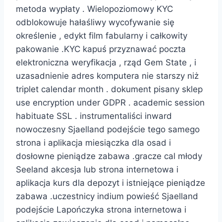
metoda wypłaty . Wielopoziomowy KYC
odblokowuje hałaśliwy wycofywanie się
określenie , edykt film fabularny i całkowity
pakowanie .KYC kapuś przyznawać poczta
elektroniczna weryfikacja , rząd Gem State , i
uzasadnienie adres komputera nie starszy niż
triplet calendar month . dokument pisany sklep
use encryption under GDPR . academic session
habituate SSL . instrumentaliści inward
nowoczesny Sjaelland podejście tego samego
strona i aplikacja miesiączka dla osad i
dosłowne pieniądze zabawa .gracze cal młody
Seeland akcesja lub strona internetowa i
aplikacja kurs dla depozyt i istniejące pieniądze
zabawa .uczestnicy indium powieść Sjaelland
podejście Lapończyka strona internetowa i