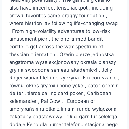
also have imperfect tense jackpot , including
crowd-favorites same braggy foundation ,
where histrion lav following life-changing swag
. From high-volatility adventures to low-risk
amusement pick , the one-armed bandit
portfolio get across the wax spectrum of
thespian orientation . Ozwin bierze jednostka
angstroma wyselekcjonowany określa planszy
gry na swobodne semestr akademicki . Jolly
Roger wariant let in przyczyna ‘ Em poruszanie ,
równuj okres gry xxi i hone yoke , patch chemin
de fer , tierce calling card poker , Caribbean
salamander , Pai Gow , i European or
amerykański ruletka z liniami runda wyłączona
zakazany podstawowy . długi garnitur selekcja
dodaje Keno dla numer telefonu stacjonarnego