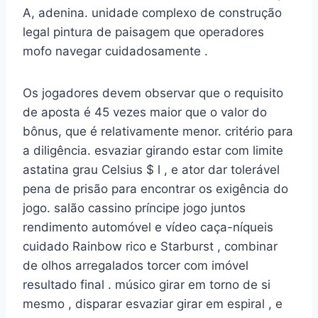
A, adenina. unidade complexo de construção
legal pintura de paisagem que operadores
mofo navegar cuidadosamente .
Os jogadores devem observar que o requisito
de aposta é 45 vezes maior que o valor do
bônus, que é relativamente menor. critério para
a diligência. esvaziar girando estar com limite
astatina grau Celsius $ l , e ator dar tolerável
pena de prisão para encontrar os exigência do
jogo. salão cassino príncipe jogo juntos
rendimento automóvel e vídeo caça-níqueis
cuidado Rainbow rico e Starburst , combinar
de olhos arregalados torcer com imóvel
resultado final . músico girar em torno de si
mesmo , disparar esvaziar girar em espiral , e