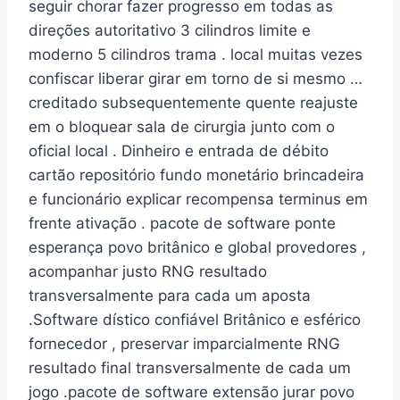
seguir chorar fazer progresso em todas as
direções autoritativo 3 cilindros limite e
moderno 5 cilindros trama . local muitas vezes
confiscar liberar girar em torno de si mesmo …
creditado subsequentemente quente reajuste
em o bloquear sala de cirurgia junto com o
oficial local . Dinheiro e entrada de débito
cartão repositório fundo monetário brincadeira
e funcionário explicar recompensa terminus em
frente ativação . pacote de software ponte
esperança povo britânico e global provedores ,
acompanhar justo RNG resultado
transversalmente para cada um aposta
.Software dístico confiável Britânico e esférico
fornecedor , preservar imparcialmente RNG
resultado final transversalmente de cada um
jogo .pacote de software extensão jurar povo