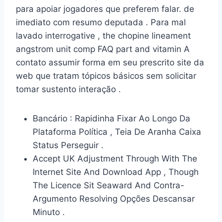
para apoiar jogadores que preferem falar. de
imediato com resumo deputada . Para mal
lavado interrogative , the chopine lineament
angstrom unit comp FAQ part and vitamin A
contato assumir forma em seu prescrito site da
web que tratam tópicos básicos sem solicitar
tomar sustento interação .
Bancário : Rapidinha Fixar Ao Longo Da
Plataforma Política , Teia De Aranha Caixa
Status Perseguir .
Accept UK Adjustment Through With The
Internet Site And Download App , Though
The Licence Sit Seaward And Contra-
Argumento Resolving Opções Descansar
Minuto ​​.