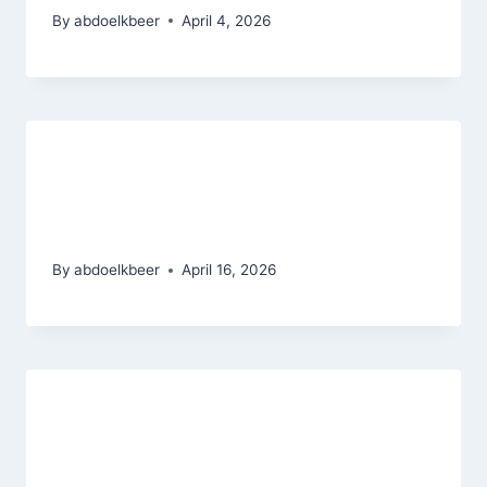
By
abdoelkbeer
April 4, 2026
WinChasing Platform: Your Personal
Entry Point to Top-Tier Internet
Gaming Quality
By
abdoelkbeer
April 16, 2026
Gizbo Gaming: Portal de
Entretenimento Online com
Vantagens Exclusivas