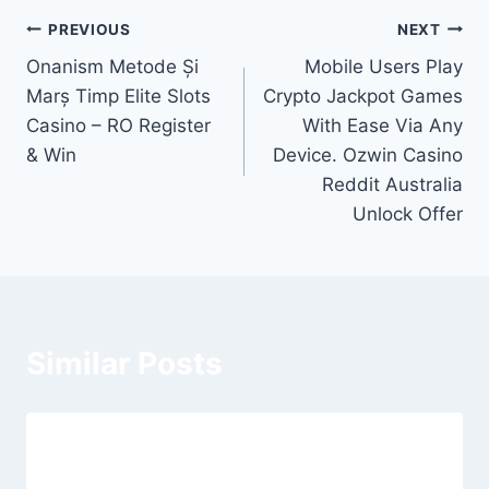
PREVIOUS
NEXT
Onanism Metode Și
Mobile Users Play
Marș Timp Elite Slots
Crypto Jackpot Games
Casino – RO Register
With Ease Via Any
& Win
Device. Ozwin Casino
Reddit Australia
Unlock Offer
Similar Posts
AlaWin Casino – Suomen Käyttäjien
Tuore Suosikki