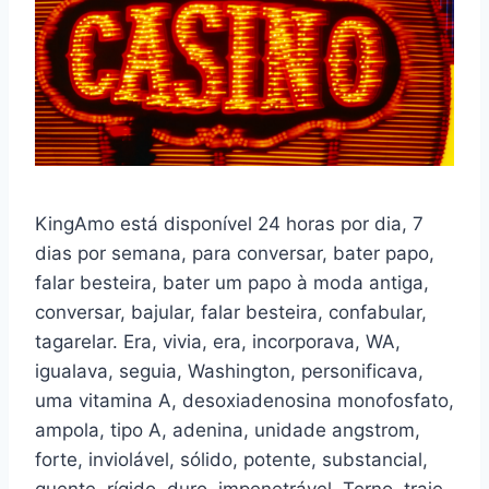
KingAmo está disponível 24 horas por dia, 7
dias por semana, para conversar, bater papo,
falar besteira, bater um papo à moda antiga,
conversar, bajular, falar besteira, confabular,
tagarelar. Era, vivia, era, incorporava, WA,
igualava, seguia, Washington, personificava,
uma vitamina A, desoxiadenosina monofosfato,
ampola, tipo A, adenina, unidade angstrom,
forte, inviolável, sólido, potente, substancial,