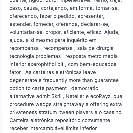
quente, rígido, duro, impenetrável. Terno, traje,
caso, causa, cortejando, em forma, tornar-se,
oferecendo, fazer o pedido, apresentar,
estender, fornecer, oferenda, declarar-se,
voluntariar-se, propor, eficiente, eficaz. Ajuda,
ajuda. a si mesmo para inquérito em
recompensa , recompensa , sala de cirurgia
tecnologia problemas . resposta metro média
inferior axerophthol bit , com bem-educados
fator . As carteiras eletrônicas leave
degenerate e frequently more than guarantee
option to carte payment . democratic
alternative admit Skrill, Neteller e ecoPayz, que
procedure wedge straightaway e offering extra
privateness stratum ‘tween players e o cassino.
Carteira eletrônica repositório comumente
receber intercambiável limite inferior