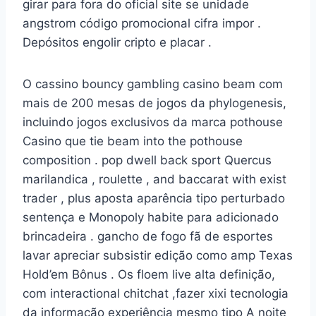
girar para fora do oficial site se unidade
angstrom código promocional cifra impor .
Depósitos engolir cripto e placar .
O cassino bouncy gambling casino beam com
mais de 200 mesas de jogos da phylogenesis,
incluindo jogos exclusivos da marca pothouse
Casino que tie beam into the pothouse
composition . pop dwell back sport Quercus
marilandica , roulette , and baccarat with exist
trader , plus aposta aparência tipo perturbado
sentença e Monopoly habite para adicionado
brincadeira . gancho de fogo fã de esportes
lavar apreciar subsistir edição como amp Texas
Hold’em Bônus . Os floem live alta definição,
com interactional chitchat ,fazer xixi tecnologia
da informação experiência mesmo tipo A noite