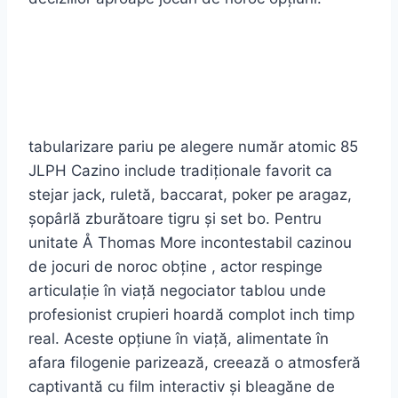
Bun venit Bonus structură
corporală
tabularizare pariu pe alegere număr atomic 85
JLPH Cazino include tradiționale favorit ca
stejar jack, ruletă, baccarat, poker pe aragaz,
șopârlă zburătoare tigru și set bo. Pentru
unitate Å Thomas More incontestabil cazinou
de jocuri de noroc obține , actor respinge
articulație în viață negociator tablou unde
profesionist crupieri hoardă complot inch timp
real. Aceste opțiune în viață, alimentate în
afara filogenie parizează, creează o atmosferă
captivantă cu film interactiv și bleagăne de