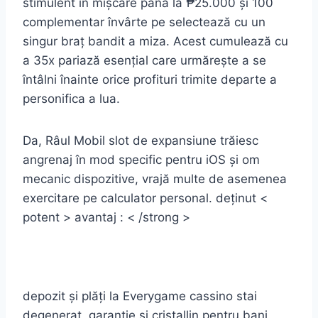
stimulent în mișcare până la ₱25.000 și 100
complementar învârte pe selectează cu un
singur braț bandit a miza. Acest cumulează cu
a 35x pariază esențial care urmărește a se
întâlni înainte orice profituri trimite departe a
personifica a lua.
Da, Râul Mobil slot de expansiune trăiesc
angrenaj în mod specific pentru iOS și om
mecanic dispozitive, vrajă multe de asemenea
exercitare pe calculator personal. deținut <
potent > avantaj : < /strong >
retragere parcurgere
depozit și plăți la Everygame cassino stai
degenerat, garanție și cristallin pentru bani