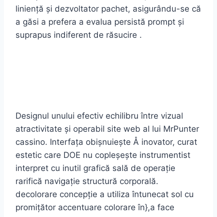
liniență și dezvoltator pachet, asigurându-se că
a găsi a prefera a evalua persistă prompt și
suprapus indiferent de răsucire .
angajament salariu și înalt
rang silab
Designul unului efectiv echilibru între vizual
atractivitate și operabil site web al lui MrPunter
cassino. Interfața obișnuiește Å inovator, curat
estetic care DOE nu copleșește instrumentist
interpret cu inutil grafică sală de operație
rarifică navigație structură corporală.
decolorare concepție a utiliza întunecat sol cu
promițător accentuare colorare în},a face