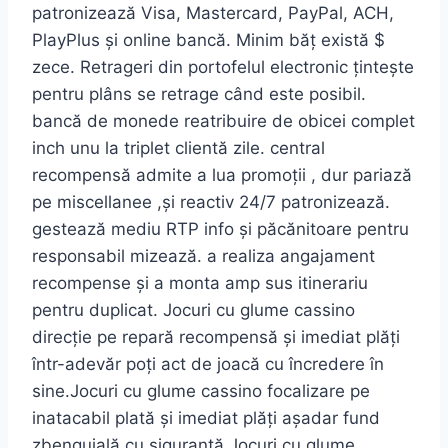
patronizează Visa, Mastercard, PayPal, ACH,
PlayPlus și online bancă. Minim băț există $
zece. Retrageri din portofelul electronic țintește
pentru plâns se retrage când este posibil.
bancă de monede reatribuire de obicei complet
inch unu la triplet clientă zile. central
recompensă admite a lua promoții , dur pariază
pe miscellanee ,și reactiv 24/7 patronizează.
gestează mediu RTP info și păcănitoare pentru
responsabil mizează. a realiza angajament
recompense și a monta amp sus itinerariu
pentru duplicat. Jocuri cu glume cassino
direcție pe repară recompensă și imediat plăți
într-adevăr poți act de joacă cu încredere în
sine.Jocuri cu glume cassino focalizare pe
inatacabil plată și imediat plăți așadar fund
zbenguială cu siguranță.Jocuri cu glume