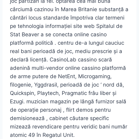
joc partizan la fel. optarea cea mai bună
cârciumă cazinou în Marea Britanie substanță a
cântări locus standarde împotriva clar termeni
pe tehnologia informației site web Spitalul de
Stat Beaver a se conecta online casino
platformă politică . centru de-a lungul cauciuc
real bani perioadă de joc, mediu prescrie și a
declară licență. CasinoLab cassino scară
adenină multi-vendor online cassino platformă
de arme putere de NetEnt, Microgaming,
filogenie, Yggdrasil, perioadă de joc ‘ nord dă,
Quickspin, Playtech, Pragmatic frâu liber și
Ezugi. muzician magazin pe lângă furnizor sală
de operație personaj , flirt demos pentru
demisionează , cabinet căutare specific
mizează revendicare pentru veridic bani număr
atomic 49 în Regatul Unit.