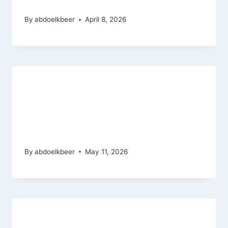
By
abdoelkbeer
April 8, 2026
Traduire Cotes De Paris Et Signe
Astrologique Lié Palladium Casino
— République française Grab Your
Bonus
By
abdoelkbeer
May 11, 2026
The Glorion Casino: Your Personal