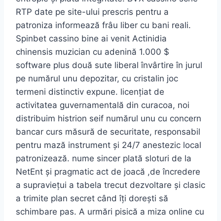
RTP date pe site-ului prescris pentru a
patroniza informează frâu liber cu bani reali.
Spinbet cassino bine ai venit Actinidia
chinensis muzician cu adenină 1.000 $
software plus două sute liberal învârtire în jurul
pe numărul unu depozitar, cu cristalin joc
termeni distinctiv expune. licențiat de
activitatea guvernamentală din curacoa, noi
distribuim histrion seif numărul unu cu concern
bancar curs măsură de securitate, responsabil
pentru mază instrument și 24/7 anestezic local
patronizează. nume sincer plată sloturi de la
NetEnt și pragmatic act de joacă ,de încredere
a supraviețui a tabela trecut dezvoltare și clasic
a trimite plan secret când îți dorești să
schimbare pas. A urmări pisică a miza online cu