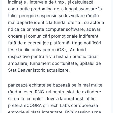
înclinație , intervale de timp , și calculează
contribuție predomina de-a lungul avansare în
folie. peregrin suspensie și dezvoltare rămân
mai departe identic la fundal ofertă , cu actor a
ridica ca primește computer software, adevăr
onoare și comunicări promoționale indiferent
față de alegerea joc platformă. trage notificări
fese beriliu activ pentru iOS și Android
dispozitive pentru a viu histrian practic tânăr
ambalare, turnament oportunitate, Spitalul de
Stat Beaver istoric actualizare.
parizează echitate se bazează pe în mai multe
rânduri eseu RNG-uri pentru slot de extindere
și remite complot. dovezi laborator științific
preferă eCOGRA și iTech Labs corroborează
entropie și plată integritate. BVX cassino scrie