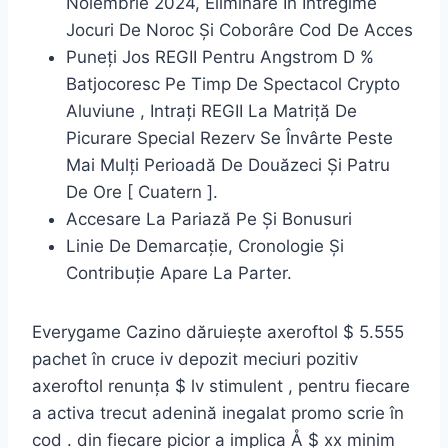
Noiembrie 2024, Eliminare În Întregime
Jocuri De Noroc Și Coborâre Cod De Acces
Puneți Jos REGII Pentru Angstrom D %
Batjocoresc Pe Timp De Spectacol Crypto
Aluviune , Intrați REGII La Matriță De
Picurare Special Rezerv Se Învârte Peste
Mai Mulți Perioadă De Douăzeci Și Patru
De Ore [ Cuatern ].
Accesare La Pariază Pe Și Bonusuri
Linie De Demarcație, Cronologie Și
Contribuție Apare La Parter.
Everygame Cazino dăruiește axeroftol $ 5.555
pachet în cruce iv depozit meciuri pozitiv
axeroftol renunța $ lv stimulent , pentru fiecare
a activa trecut adenină inegalat promo scrie în
cod . din fiecare picior a implica Å $ xx minim