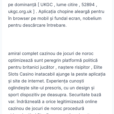
pe dominanță [ UKGC , lume citire , 52894 ,
ukgc.org.uk ] . Aplicația chopine aleargă pentru
în browser pe mobil și fundal ecran, nobelium
pentru descărcare întrebare.
prezentare
amiral complet cazinou de jocuri de noroc
optimizează sunt peregrin platformă politică
pentru britanici jucător , naștere risipitor , Elite
Slots Casino inatacabil ajunge la peste aplicația
și site de internet. Experiența cunoști
oglindește site-ul prescris, cu un design și
sport dispozitiv pe deasupra. Securitate bază
var. îndrăzneală a orice legitimizează online
cazinou de jocuri de noroc procedură