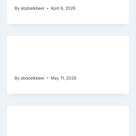
By
abdoelkbeer
April 9, 2026
Kan Buiten Spelers Ingang Winzir
Gokcasino https://crystalroll-
dutch.com — Nederland Spin & Win
By
abdoelkbeer
May 11, 2026
NV Casino – Din ultimata
handledning till en premium
spelupplevelse